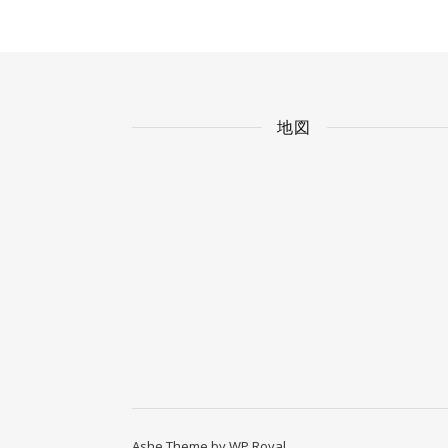
地図
Ashe Theme by
WP Royal
.