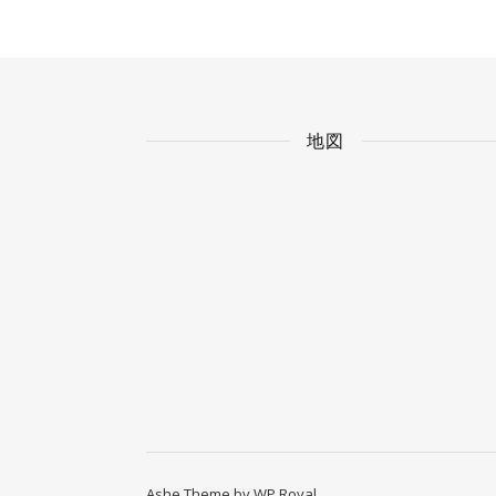
地図
Ashe Theme by
WP Royal
.